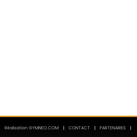
Réalisation GYMNEO.COM
|
CONTACT
|
PARTENAIRES
|