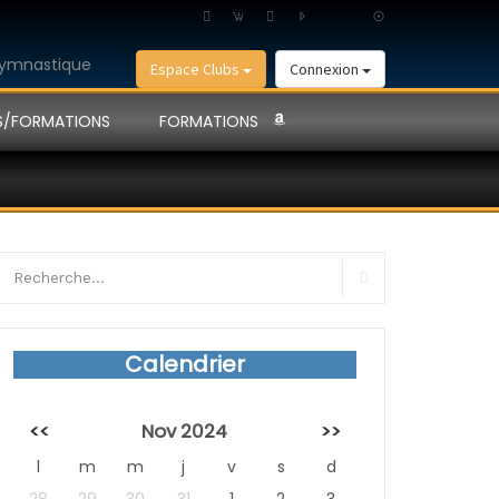
Espace Clubs
Connexion
S/FORMATIONS
FORMATIONS
earch
r:
Search
Calendrier
<<
Nov 2024
>>
l
m
m
j
v
s
d