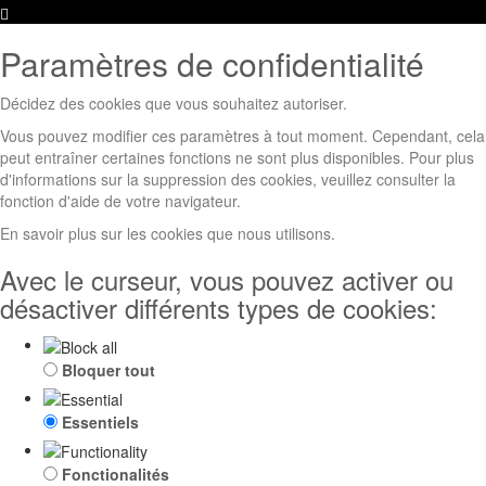
de
Paramètres
la
de
Paramètres de confidentialité
boîte
la
à
boîte
cookies
à
Décidez des cookies que vous souhaitez autoriser.
cookies
Vous pouvez modifier ces paramètres à tout moment. Cependant, cela
peut entraîner certaines fonctions ne sont plus disponibles. Pour plus
d'informations sur la suppression des cookies, veuillez consulter la
fonction d'aide de votre navigateur.
En savoir plus sur les cookies que nous utilisons.
Avec le curseur, vous pouvez activer ou
désactiver différents types de cookies:
Bloquer tout
Essentiels
Fonctionalités