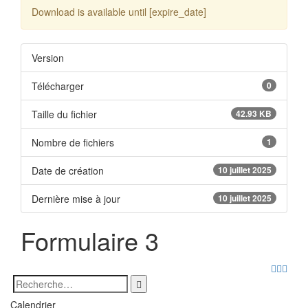
Download is available until [expire_date]
Version
Télécharger
0
Taille du fichier
42.93 KB
Nombre de fichiers
1
Date de création
10 juillet 2025
Dernière mise à jour
10 juillet 2025
Formulaire 3
Search
Search
for:
Calendrier