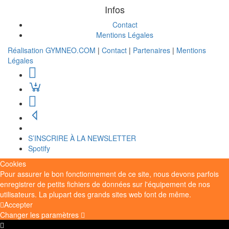
Infos
Contact
Mentions Légales
Réalisation GYMNEO.COM
|
Contact
|
Partenaires
|
Mentions
Légales
S’INSCRIRE À LA NEWSLETTER
Spotify
Cookies
Pour assurer le bon fonctionnement de ce site, nous devons parfois
enregistrer de petits fichiers de données sur l'équipement de nos
utilisateurs. La plupart des grands sites web font de même.
Accepter
Changer les paramètres
Paramètres