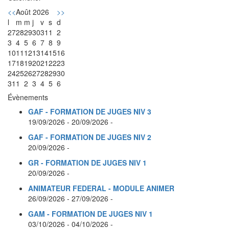
<<
Août 2026
>>
l
m
m
j
v
s
d
27
28
29
30
31
1
2
3
4
5
6
7
8
9
10
11
12
13
14
15
16
17
18
19
20
21
22
23
24
25
26
27
28
29
30
31
1
2
3
4
5
6
Évènements
GAF - FORMATION DE JUGES NIV 3
19/09/2026 - 20/09/2026 -
GAF - FORMATION DE JUGES NIV 2
20/09/2026 -
GR - FORMATION DE JUGES NIV 1
20/09/2026 -
ANIMATEUR FEDERAL - MODULE ANIMER
26/09/2026 - 27/09/2026 -
GAM - FORMATION DE JUGES NIV 1
03/10/2026 - 04/10/2026 -