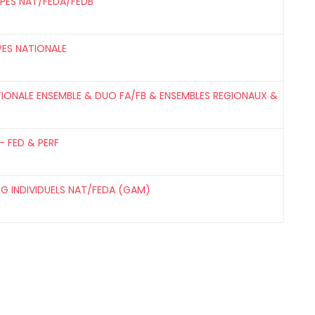
IPES NAT/FEDA/FEDB
PES NATIONALE
TIONALE ENSEMBLE & DUO FA/FB & ENSEMBLES REGIONAUX &
- FED & PERF
G INDIVIDUELS NAT/FEDA (GAM)