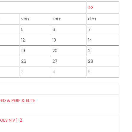
>>
u
ven
sam
dim
5
6
7
12
13
14
19
20
21
26
27
28
3
4
5
FED & PERF & ELITE
GES NIV 1-2