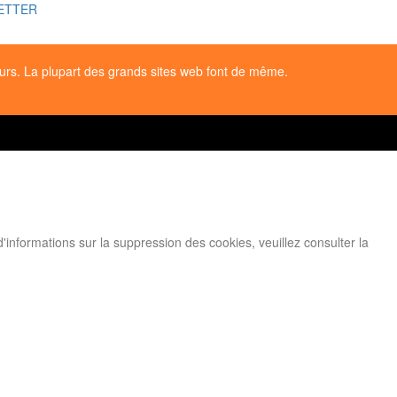
LETTER
teurs. La plupart des grands sites web font de même.
informations sur la suppression des cookies, veuillez consulter la