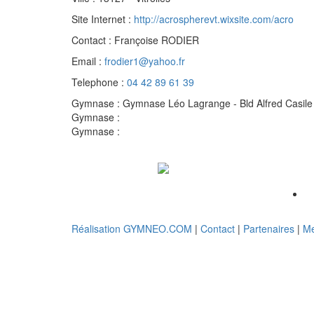
Site Internet :
http://acrospherevt.wixsite.com/acro
Contact :
Françoise RODIER
Email :
frodier1@yahoo.fr
Telephone :
04 42 89 61 39
Gymnase :
Gymnase Léo Lagrange - Bld Alfred Casile 
Gymnase :
Gymnase :
Réalisation GYMNEO.COM
|
Contact
|
Partenaires
|
Me