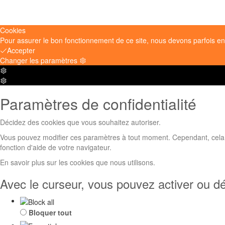
Cookies
Pour assurer le bon fonctionnement de ce site, nous devons parfois enr
Accepter
Changer les paramètres
Paramètres
de
Paramètres
la
de
Paramètres de confidentialité
boîte
la
à
boîte
cookies
à
Décidez des cookies que vous souhaitez autoriser.
cookies
Vous pouvez modifier ces paramètres à tout moment. Cependant, cela peu
fonction d'aide de votre navigateur.
En savoir plus sur les cookies que nous utilisons.
Avec le curseur, vous pouvez activer ou dé
Bloquer tout