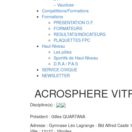
– Vaucluse
Compétitions/Formations
Formations
PRESENTATION O.F.
FORMATEURS
RESULTATS/INDICATEURS
PLAQUETTES FPC
Haut-Niveau
Les pôles
Sportifs de Haut-Niveau
D.R.A / P.A.S
SERVICE CIVIQUE
NEWSLETTER
ACROSPHERE VIT
Discipline(s) :
Président :
Gilles QUARTANA
Adresse :
Gymnase Léo Lagrange - Bld Alfred Casile 1
Ville :
13127 - Vitrolles