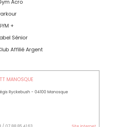
ym Acro
arkour
YM +
abel Sénior
lub Affilié Argent
PTT MANOSQUE
 Régis Ryckebush - 04100 Manosque
3 / 07.88.85.41.63
Site internet