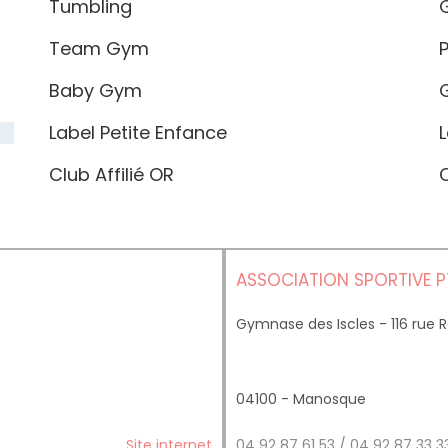
Tumbling
G
Team Gym
P
Baby Gym
G
Label Petite Enfance
L
Club Affilié OR
C
ASSOCIATION SPORTIVE 
Gymnase des Iscles - 116 rue
04100 - Manosque
Site internet
04 92 87 61 53 / 04 92 87 33 3