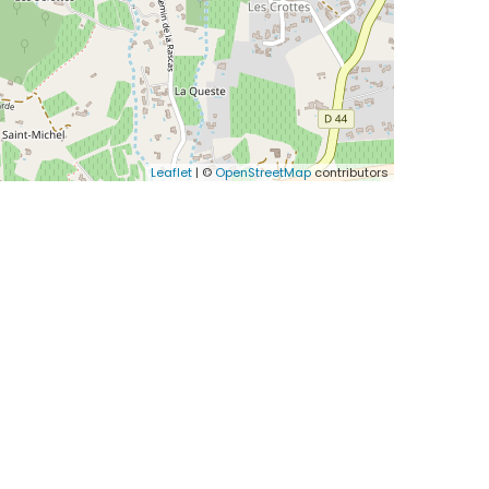
Leaflet
| ©
OpenStreetMap
contributors