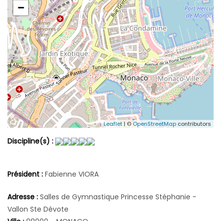
−
Leaflet
| ©
OpenStreetMap
contributors
Discipline(s) :
Président :
Fabienne VIORA
Adresse :
Salles de Gymnastique Princesse Stéphanie -
Vallon Ste Dévote