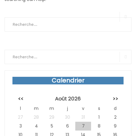
Search
for:
Sear
Search
for:
Sear
Calendrier
<<
Août 2026
>>
l
m
m
j
v
s
d
27
28
29
30
31
1
2
3
4
5
6
7
8
9
10
11
12
13
14
15
16