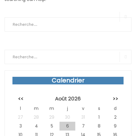
Search
for:
Sear
Search
for:
Sear
Calendrier
<<
Août 2026
>>
l
m
m
j
v
s
d
27
28
29
30
31
1
2
3
4
5
6
7
8
9
10
11
12
13
14
15
16