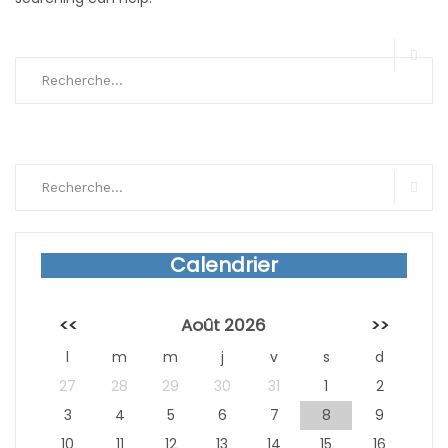
Search
for:
Sear
Search
for:
Sear
Calendrier
<<
Août 2026
>>
l
m
m
j
v
s
d
27
28
29
30
31
1
2
3
4
5
6
7
8
9
10
11
12
13
14
15
16