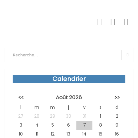
Search
for:
Sear
Calendrier
<<
Août 2026
>>
l
m
m
j
v
s
d
27
28
29
30
31
1
2
3
4
5
6
7
8
9
10
11
12
13
14
15
16