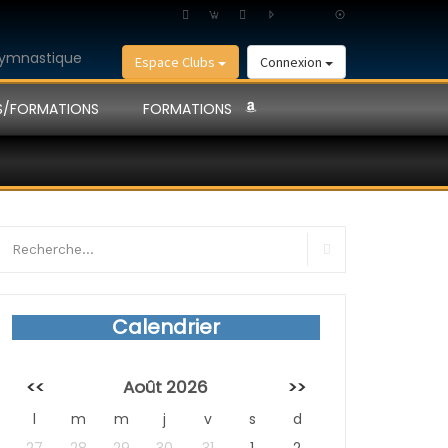
Espace Clubs
Connexion
S/FORMATIONS
FORMATIONS
earch
r:
Search
Calendrier
<<
Août 2026
>>
l
m
m
j
v
s
d