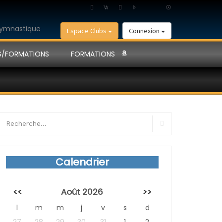
Espace Clubs
Connexion
S/FORMATIONS
FORMATIONS
earch
r:
Search
Calendrier
<<
Août 2026
>>
l
m
m
j
v
s
d