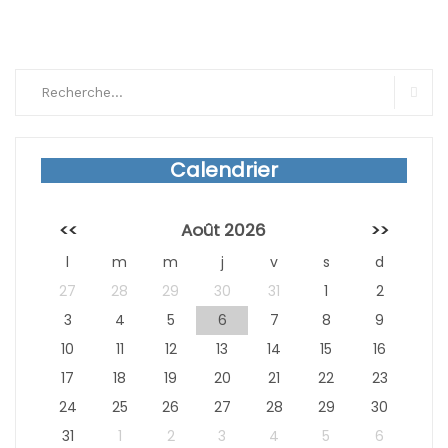
Search
for:
Sear
Calendrier
<<
Août 2026
>>
l
m
m
j
v
s
d
27
28
29
30
31
1
2
3
4
5
6
7
8
9
10
11
12
13
14
15
16
17
18
19
20
21
22
23
24
25
26
27
28
29
30
31
1
2
3
4
5
6