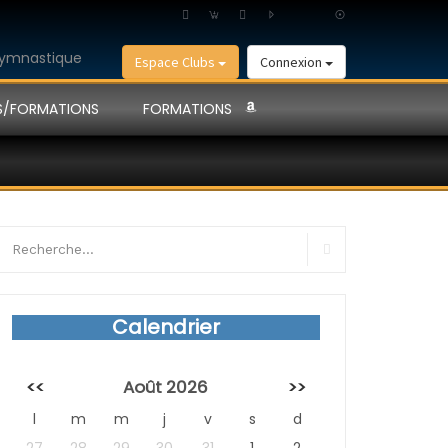
Espace Clubs
Connexion
S/FORMATIONS
FORMATIONS
earch
r:
Search
Calendrier
<<
Août 2026
>>
l
m
m
j
v
s
d