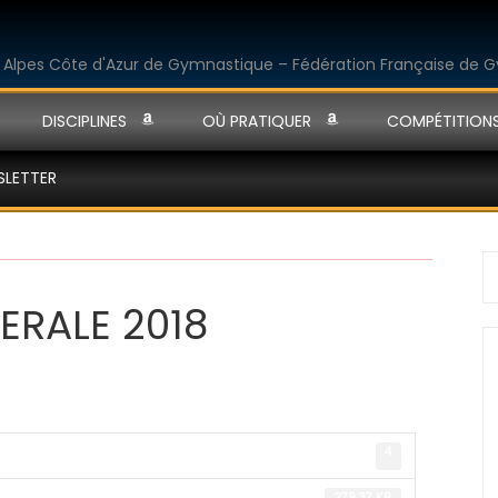
DISCIPLINES
OÙ PRATIQUER
COMPÉTITION
SLETTER
S
fo
ERALE 2018
4
279.37 KB