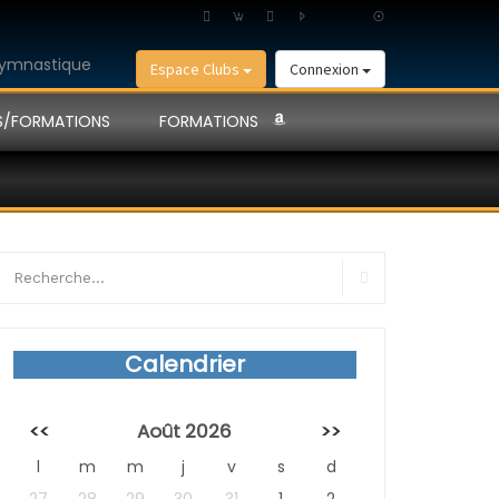
Espace Clubs
Connexion
S/FORMATIONS
FORMATIONS
earch
r:
Search
Calendrier
<<
Août 2026
>>
l
m
m
j
v
s
d