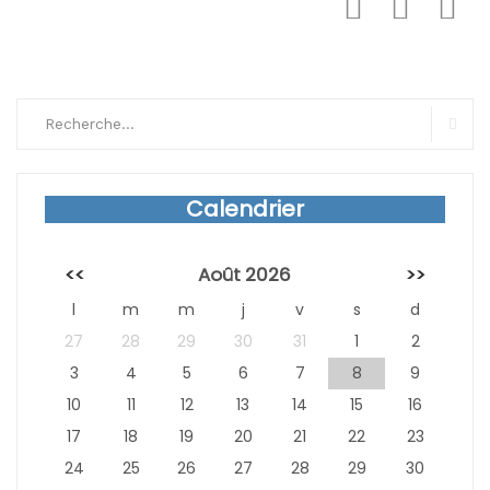
Search
for:
Sear
Calendrier
<<
Août 2026
>>
l
m
m
j
v
s
d
27
28
29
30
31
1
2
3
4
5
6
7
8
9
10
11
12
13
14
15
16
17
18
19
20
21
22
23
24
25
26
27
28
29
30