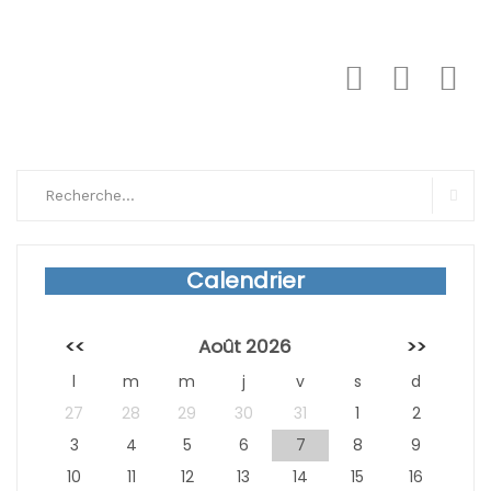
Search
for:
Sear
Calendrier
<<
Août 2026
>>
l
m
m
j
v
s
d
27
28
29
30
31
1
2
3
4
5
6
7
8
9
10
11
12
13
14
15
16