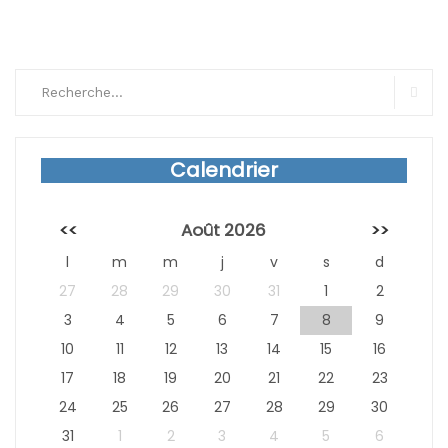
Search
for:
Sear
Calendrier
<<
Août 2026
>>
l
m
m
j
v
s
d
27
28
29
30
31
1
2
3
4
5
6
7
8
9
10
11
12
13
14
15
16
17
18
19
20
21
22
23
24
25
26
27
28
29
30
31
1
2
3
4
5
6