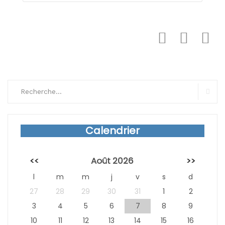
Search
for:
Sear
Calendrier
<<
Août 2026
>>
l
m
m
j
v
s
d
27
28
29
30
31
1
2
3
4
5
6
7
8
9
10
11
12
13
14
15
16