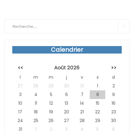
Search
for:
Sear
Calendrier
<<
Août 2026
>>
l
m
m
j
v
s
d
27
28
29
30
31
1
2
3
4
5
6
7
8
9
10
11
12
13
14
15
16
17
18
19
20
21
22
23
24
25
26
27
28
29
30
31
1
2
3
4
5
6