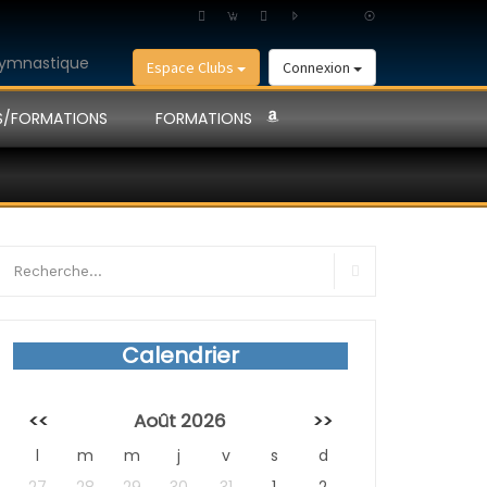
Espace Clubs
Connexion
S/FORMATIONS
FORMATIONS
earch
r:
Search
Calendrier
<<
Août 2026
>>
l
m
m
j
v
s
d