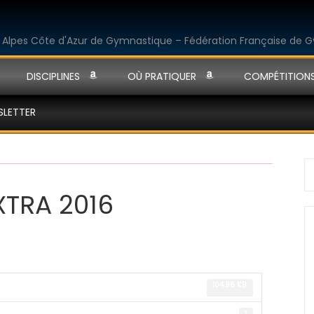
DISCIPLINES
OÙ PRATIQUER
COMPÉTITION
SLETTER
S
fo
TRA 2016
104.96 KB
1