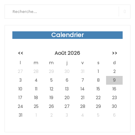
Search
for:
Sear
Calendrier
<<
Août 2026
>>
l
m
m
j
v
s
d
27
28
29
30
31
1
2
3
4
5
6
7
8
9
10
11
12
13
14
15
16
17
18
19
20
21
22
23
24
25
26
27
28
29
30
31
1
2
3
4
5
6