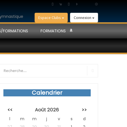
Espace Clubs
Connexion
S/FORMATIONS
FORMATIONS
earch
r:
Search
Calendrier
<<
Août 2026
>>
l
m
m
j
v
s
d