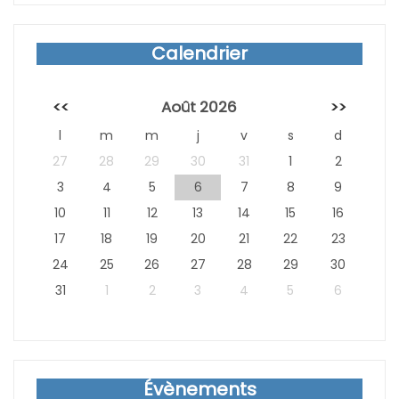
Sear
Calendrier
<<
Août 2026
>>
l
m
m
j
v
s
d
27
28
29
30
31
1
2
3
4
5
6
7
8
9
10
11
12
13
14
15
16
17
18
19
20
21
22
23
24
25
26
27
28
29
30
31
1
2
3
4
5
6
Évènements