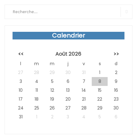
Search
for:
Sear
Calendrier
<<
Août 2026
>>
l
m
m
j
v
s
d
27
28
29
30
31
1
2
3
4
5
6
7
8
9
10
11
12
13
14
15
16
17
18
19
20
21
22
23
24
25
26
27
28
29
30
31
1
2
3
4
5
6