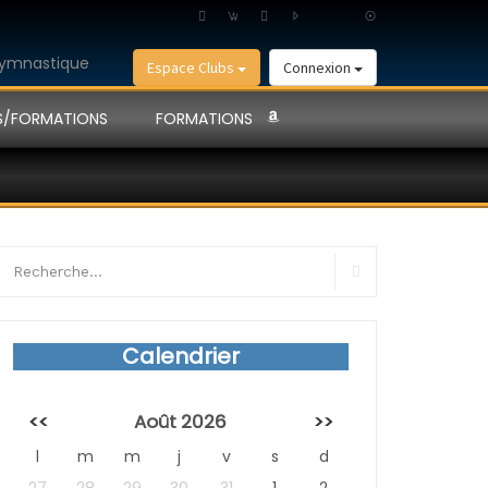
Espace Clubs
Connexion
S/FORMATIONS
FORMATIONS
earch
r:
Search
Calendrier
<<
Août 2026
>>
l
m
m
j
v
s
d