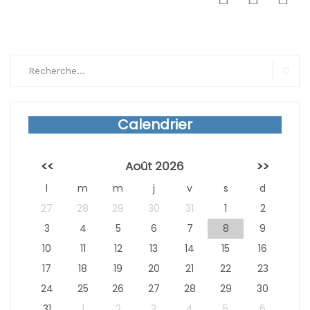
Search
for:
Sear
Calendrier
<<
Août 2026
>>
l
m
m
j
v
s
d
27
28
29
30
31
1
2
3
4
5
6
7
8
9
10
11
12
13
14
15
16
17
18
19
20
21
22
23
24
25
26
27
28
29
30
31
1
2
3
4
5
6