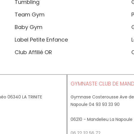
Tumbling
G
Team Gym
P
Baby Gym
G
Label Petite Enfance
L
Club Affilié OR
C
GYMNASTE CLUB DE MANDE
héo 06340 LA TRINITE
Gymnase Costerousse Ave des
Napoule 04 93 93 33 90
06210 - Mandelieu La Napoule
06 22 32 56 72