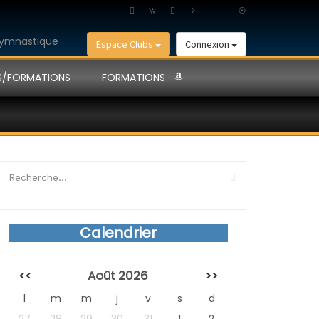
Espace Clubs
Connexion
S/FORMATIONS
FORMATIONS
earch
r:
Search
Calendrier
<<
Août 2026
>>
l
m
m
j
v
s
d