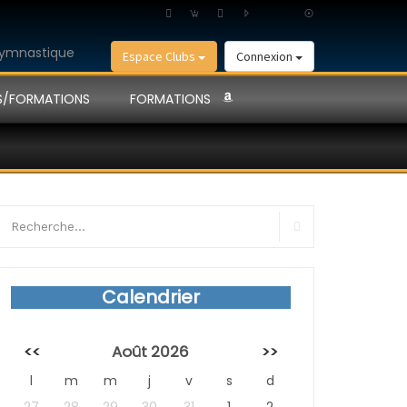
Espace Clubs
Connexion
S/FORMATIONS
FORMATIONS
earch
r:
Search
Calendrier
<<
Août 2026
>>
l
m
m
j
v
s
d