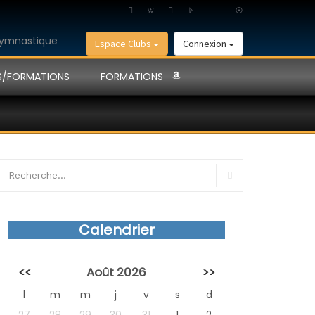
Espace Clubs
Connexion
S/FORMATIONS
FORMATIONS
earch
r:
Search
Calendrier
<<
Août 2026
>>
l
m
m
j
v
s
d