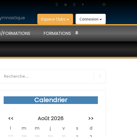
Espace Clubs
Connexion
S/FORMATIONS
FORMATIONS
earch
r:
Search
Calendrier
<<
Août 2026
>>
l
m
m
j
v
s
d