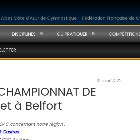
DISCIPLINES
OÙ PRATIQUER
COMPÉTITION
SLETTER
S
31 mai 2022
fo
 CHAMPIONNAT DE
t à Belfort
GAC concernant notre région :
 Castres
:
ACRO Antibes