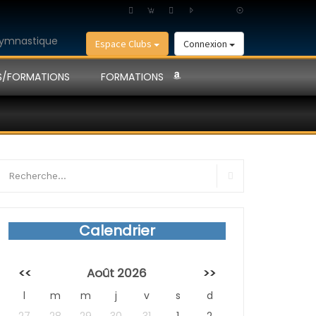
Espace Clubs
Connexion
S/FORMATIONS
FORMATIONS
earch
r:
Search
Calendrier
<<
Août 2026
>>
l
m
m
j
v
s
d