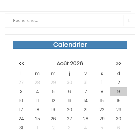
Search
for:
Sear
Calendrier
<<
Août 2026
>>
l
m
m
j
v
s
d
27
28
29
30
31
1
2
3
4
5
6
7
8
9
10
11
12
13
14
15
16
17
18
19
20
21
22
23
24
25
26
27
28
29
30
31
1
2
3
4
5
6