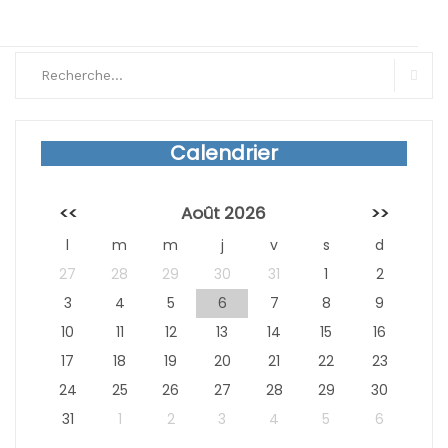
Search
for:
Sear
Calendrier
<<
Août 2026
>>
l
m
m
j
v
s
d
27
28
29
30
31
1
2
3
4
5
6
7
8
9
10
11
12
13
14
15
16
17
18
19
20
21
22
23
24
25
26
27
28
29
30
31
1
2
3
4
5
6