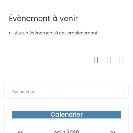
Évènement à venir
Aucun évènement à cet emplacement
Search
for:
Sear
Calendrier
<<
Août 2026
>>