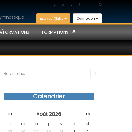
Espace Clubs
Connexion
S/FORMATIONS
FORMATIONS
earch
r:
Search
Calendrier
<<
Août 2026
>>
l
m
m
j
v
s
d