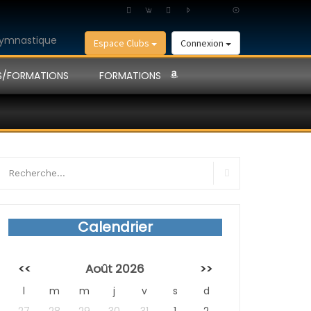
Espace Clubs
Connexion
S/FORMATIONS
FORMATIONS
earch
r:
Search
Calendrier
<<
Août 2026
>>
l
m
m
j
v
s
d